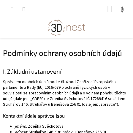
Přejít
NÁKUP
na
obsah
KOŠÍK
Podmínky ochrany osobních údajů
I. Základní ustanovení
Správcem osobních údajů podle čl. 4 bod 7 nařízení Evropského
parlamentu a Rady (EU) 2016/679 o ochraně fyzických osob v
souvislosti se zpracováním osobních údajů a o volném pohybu těchto
údajů (dále jen: „GDPR”) je Zdeňka Svěchotová IČ 17289416 se sídlem
Struhařov 146, Struhařov u Benešova 256 01 (dále jen: „správce“).
Kontaktní údaje správce jsou
jméno:
Zdeňka Svěchotová
adresa:
Struhařov 146, Struhařov u Benešova 256 01