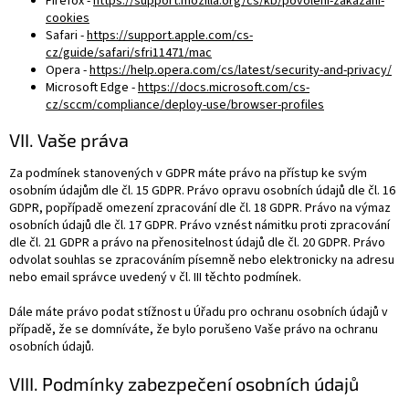
Firefox -
https://support.mozilla.org/cs/kb/povoleni-zakazani-
cookies
Safari -
https://support.apple.com/cs-
cz/guide/safari/sfri11471/mac
Opera -
https://help.opera.com/cs/latest/security-and-privacy/
Microsoft Edge -
https://docs.microsoft.com/cs-
cz/sccm/compliance/deploy-use/browser-profiles
VII. Vaše práva
Za podmínek stanovených v GDPR máte právo na přístup ke svým
osobním údajům dle čl. 15 GDPR. Právo opravu osobních údajů dle čl. 16
GDPR, popřípadě omezení zpracování dle čl. 18 GDPR. Právo na výmaz
osobních údajů dle čl. 17 GDPR. Právo vznést námitku proti zpracování
dle čl. 21 GDPR a právo na přenositelnost údajů dle čl. 20 GDPR. Právo
odvolat souhlas se zpracováním písemně nebo elektronicky na adresu
nebo email správce uvedený v čl. III těchto podmínek.
Dále máte právo podat stížnost u Úřadu pro ochranu osobních údajů v
případě, že se domníváte, že bylo porušeno Vaše právo na ochranu
osobních údajů.
VIII. Podmínky zabezpečení osobních údajů