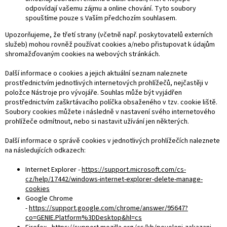
odpovídají vašemu zájmu a online chování. Tyto soubory
spouštíme pouze s Vaším předchozím souhlasem.
Upozorňujeme, že třetí strany (včetně např. poskytovatelů externích
služeb) mohou rovněž používat cookies a/nebo přistupovat k údajům
shromažďovaným cookies na webových stránkách.
Další informace o cookies a jejich aktuální seznam naleznete
prostřednictvím jednotlivých internetových prohlížečů, nejčastěji v
položce Nástroje pro vývojáře. Souhlas může být vyjádřen
prostřednictvím zaškrtávacího políčka obsaženého v tzv. cookie liště.
Soubory cookies můžete i následně v nastavení svého internetového
prohlížeče odmítnout, nebo si nastavit užívání jen některých.
Další informace o správě cookies v jednotlivých prohlížečích naleznete
na následujících odkazech:
Internet Explorer -
https://support.microsoft.com/cs-
cz/help/17442/windows-internet-explorer-delete-manage-
cookies
Google Chrome
-
https://support.google.com/chrome/answer/95647?
co=GENIE.Platform%3DDesktop&hl=cs