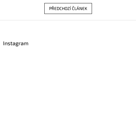
PŘEDCHOZÍ ČLÁNEK
Z
á
p
a
Instagram
t
í