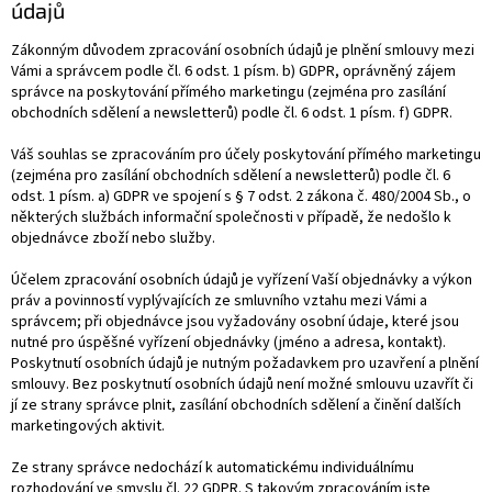
údajů
Zákonným důvodem zpracování osobních údajů je plnění smlouvy mezi
Vámi a správcem podle čl. 6 odst. 1 písm. b) GDPR, oprávněný zájem
správce na poskytování přímého marketingu (zejména pro zasílání
obchodních sdělení a newsletterů) podle čl. 6 odst. 1 písm. f) GDPR.
Váš souhlas se zpracováním pro účely poskytování přímého marketingu
(zejména pro zasílání obchodních sdělení a newsletterů) podle čl. 6
odst. 1 písm. a) GDPR ve spojení s § 7 odst. 2 zákona č. 480/2004 Sb., o
některých službách informační společnosti v případě, že nedošlo k
objednávce zboží nebo služby.
Účelem zpracování osobních údajů je vyřízení Vaší objednávky a výkon
práv a povinností vyplývajících ze smluvního vztahu mezi Vámi a
správcem; při objednávce jsou vyžadovány osobní údaje, které jsou
nutné pro úspěšné vyřízení objednávky (jméno a adresa, kontakt).
Poskytnutí osobních údajů je nutným požadavkem pro uzavření a plnění
smlouvy. Bez poskytnutí osobních údajů není možné smlouvu uzavřít či
jí ze strany správce plnit, zasílání obchodních sdělení a činění dalších
marketingových aktivit.
Ze strany správce nedochází k automatickému individuálnímu
rozhodování ve smyslu čl. 22 GDPR. S takovým zpracováním jste