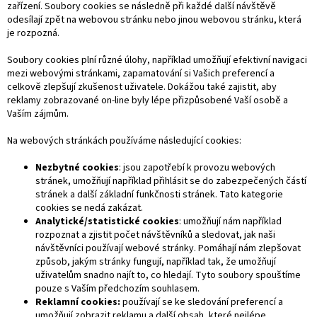
zařízení. Soubory cookies se následně při každé další návštěvě
odesílají zpět na webovou stránku nebo jinou webovou stránku, která
je rozpozná.
Soubory cookies plní různé úlohy, například umožňují efektivní navigaci
mezi webovými stránkami, zapamatování si Vašich preferencí a
celkově zlepšují zkušenost uživatele. Dokážou také zajistit, aby
reklamy zobrazované on-line byly lépe přizpůsobené Vaší osobě a
Vaším zájmům.
Na webových stránkách používáme následující cookies:
Nezbytné cookies
: jsou zapotřebí k provozu webových
stránek, umožňují například přihlásit se do zabezpečených částí
stránek a další základní funkčnosti stránek. Tato kategorie
cookies se nedá zakázat.
Analytické/statistické cookies
: umožňují nám například
rozpoznat a zjistit počet návštěvníků a sledovat, jak naši
návštěvníci používají webové stránky. Pomáhají nám zlepšovat
způsob, jakým stránky fungují, například tak, že umožňují
uživatelům snadno najít to, co hledají. Tyto soubory spouštíme
pouze s Vaším předchozím souhlasem.
Reklamní cookies:
používají se ke sledování preferencí a
umožňují zobrazit reklamu a další obsah, které nejlépe