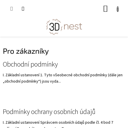
Přejít
NÁKUP
na
obsah
KOŠÍK
Pro zákazníky
V
Obchodní podmínky
ý
p
I. Základní ustanovení 1. Tyto všeobecné obchodní podmínky (dále jen
i
„obchodní podmínky“) jsou vyda...
s
č
l
á
Podmínky ochrany osobních údajů
n
k
I. Základní ustanovení Správcem osobních údajů podle čl. 4 bod 7
ů