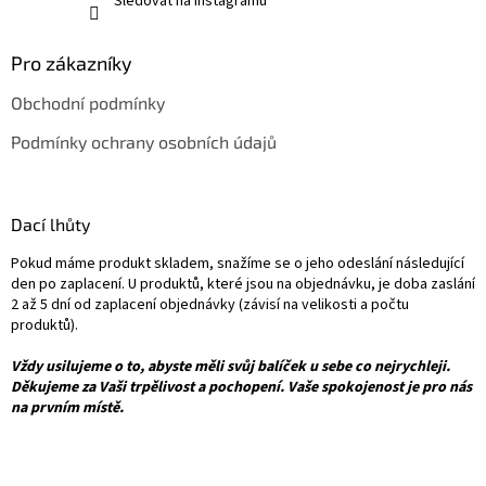
Sledovat na Instagramu
d
e
Pro zákazníky
l
Obchodní podmínky
ů
Podmínky ochrany osobních údajů
Dací lhůty
Pokud máme produkt skladem, snažíme se o jeho odeslání následující
den po zaplacení. U produktů, které jsou na objednávku, je doba zaslání
2 až 5 dní od zaplacení objednávky (závisí na velikosti a počtu
produktů).
Vždy usilujeme o to, abyste měli svůj balíček u sebe co nejrychleji.
Děkujeme za Vaši trpělivost a pochopení. Vaše spokojenost je pro nás
na prvním místě.