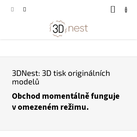
Přejít
NÁKUP
na
obsah
KOŠÍK
3
D
N
3DNest: 3D tisk originálních
e
modelů
s
t
Obchod momentálně funguje
:
v omezeném režimu.
3
D
t
i